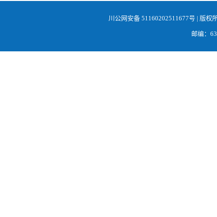
川公网安备 51160202511677号
| 版权
邮编：638