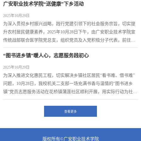
广安职业技术学院“送健康”下乡活动
愿军将士为保家卫国、维护和平所展现出的钢铁意志和英勇无畏的牺
牲精神，深刻诠释了“祖国和人民利益高于一切”的崇高信念以及“和平
2025年10月29日
不是谈出来的，是打出来的”的沉重内涵...
为深入贯彻乡村振兴战略，践行党建引领下的社会服务宗旨，切实提
升农村居民健康素养，2025年10月28日下午，由广安职业技术学院宣
传统战部联合医学院党总支，组织党员及入党积极分子代表，前往武
胜县万隆镇马道村，成功举办了以“健康下乡暖民心，医路同行促振
“图书进乡镇”暖人心，志愿服务践初心
兴”为主题的“送健康”下乡活动。服务团队在马道村设立了集中的健康
服务点。通过发放宣传资料、现场讲解等方式，医学院党员教师向村
2025年10月29日
民普及了常见疾病预防、健康生活方...
为深入推进文化惠民工程，切实解决乡镇社区居民“看书难、借书难”
问题，10月28日，我校机关二支部一场充满书香与温情的“图书进乡
镇”党员志愿服务活动在花桥镇蒲莲社区顺利开展，用实际行动为社区
居民搭建起文化桥梁，助力学习型乡镇社区建设。活动现场，大家分
工明确、默契配合，一场“书香接力” 有条不紊地进行。蒲莲社区党委
查看更多
书记伍泽孝提前协调社区场地，为流动图书角的搭建做好准备工作，
机关二支部党员代表与学校驻村教...
版权所有©广安职业技术学院