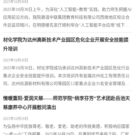
2025年10月30日
合作、国际化办学、社会服务三大核心议...
2025年10月30日上午，为深化“人工智能+教育”实践，助力师生把握AI
应用前沿方向，我院邀请中联集团教育科技有限公司西南地区校企合
作总监邓晴川，在明德楼先圣厅顺利举办“人工智能平台应用”线下专
题讲座。邓晴川结合企业实践与行业洞察，围绕三大核心内容展开分
材化学院为达州高新技术产业园区危化企业开展安全技能提
享：一是解读当前企业级AI应用的宏观趋势，剖析落地过程中的核心
挑战；二是结合学院“智能+教学、智能+专业”升级需求，分享AI时代
升培训
下应用型人才培养的实践见解；三...
2025年10月30日
2025年10月30日，材化学院成功承训达州高新技术产业园区危化行业
重点企业安全技能提升培训。本次培训共有瓮福达州化工有限责任公
司、达州玖源新材料有限公司等园区12家重点企业35名安全管理及作
业人员参加。为紧密对接企业实际需求，本次培训设置了安全生产法
情暖重阳·爱润天慈——师范学院“桃李芬芳”艺术团赴岳池天
规理论、危化工艺虚拟仿真操作及安全技能实训三大模块。学员们通
过理论知识学习，以及胺基化、合成氨等重点工艺仿真训练和实操训
慈康养中心开展慰问演出
练，有效提升了安全风险辨识与现场应急...
2025年10月29日
为弘扬中华民族尊老、敬老、爱老、助老的传统美德，积极响应国家
“一老一小”工作部署，2025年10月29日，在重阳佳节来临之际，广安