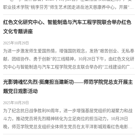
职业技术学院“桃李芬芳”师生艺术团走进岳池天慈康养中心，开展“情
暖重阳，爱润天慈”主题慰问演出活动。本次活动由师范学院学生科教
红色文化研究中心、智能制造与汽车工程学院联合举办红色
师肖念、邓思佳带队，“桃李芬芳”艺术团学生积极参与，以实际行动
为长者们送去节日的问候与温暖的陪伴。演出在温馨融洽的氛围中拉
文化专题讲座
开帷幕。节目形式多样、内容...
2025年10月29日
为进一步激发师生爱国热情，增强国防观念，发扬“艰苦创业、无私奉
献、团结协作、勇于创新”的三线精神，10月28日下午，由红色文化研
究中心与智能制造与汽车工程学院党总支联合举办的“三线建设的广安
经验与价值”专题讲座在杏坛隆重举行。讲座由学校客座教授侯立新主
光影铸魂忆先烈·挺膺担当建新功——师范学院党总支开展主
讲，红色文化研究中心、二级学院教师代表及智能制造与汽车工程学
院630余名大一新生到场聆听，讲座由红色文化研究中心副主任唐清华
题党日观影活动
主持。侯立新教授从三线建设的...
2025年10月29日
为了纪念抗日战争胜利80周年，进一步增强基层党组织的凝聚力和战
斗力，推动党员将先烈精神转化为立足岗位的担当动力，10月28日
晚，师范学院党总支组织全体师生党员在太平洋影城观看红色电影
《志愿军：浴血和平》。影片以抗美援朝战争为背景，生动再现了志