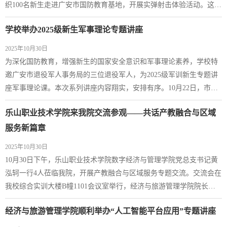
织100名新生走进广安市国防教育基地，开展实弹射击体验活动。这场
“沉浸式”实践，让青春与“硝烟”碰撞，为军训生活注入了更鲜活的国
学校举办2025级新生军事理论专题讲座
防力量。为确保射击科目的绝对安全，军训教官结合枪械知识、射击
原理、安全规范等内容展开专项讲解、训练。从握枪“三点一线”的标
2025年10月30日
准姿势到扣扳机的力度控制，从子...
为深化国防教育，增强新生的国家安全意识和军事理论素养，学校特
邀广安市退役军人事务局的三位退役军人，为2025级军训新生专题讲
座军事理论课。本次系列讲座内容翔实，安排有序。10月22日，市退
役军人事务局思想政治与党建工作科副科长郑祖祥以“中国国防力量”
乐山职业技术学院来我院交流参观——共话产教融合与区域
为主题，为同学们系统梳理并介绍我国各军种的构成与特点，描绘了
现代化国防力量的宏伟蓝图。10月27日，市退役军人事务局应急信访
服务新篇章
与政策法规科科长杨华聚焦“现代战争...
2025年10月30日
10月30日下午，乐山职业技术学院数字经济与管理学院党总支书记黄
泓轲一行4人莅临我院，开展产教融合与区域服务专题交流。交流会在
我校综合实训大楼B幢1101会议室举行，经济与旅游管理学院院长郭
智伟主持会议，对外交流与合作处副处长彭丽、学院副院长张浩及双
经济与旅游管理学院顺利举办“人工智能平台应用”专题讲座
方相关专业教师代表参会。会上，郭智伟首先致欢迎辞，简要介绍学
校发展历程与办学特色，为交流活动拉开序幕。随后，双方围绕校企