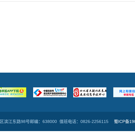
江东路98号邮编：638000 值班电话：0826-2256115
蜀ICP备19