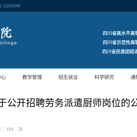
256345
四川省高水平高
四川省示范性高
四川省民族团结进
中心
教学管理
招生就业
科学研究
通
于公开招聘劳务派遣厨师岗位的
 ：
191
次