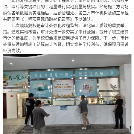
现场复核过程中，审计处全程督导，重点对防滑地砖、铝扣板吊
顶、墙砖等关键项目的工程量进行实地测量与核实。经与施工方现场
确认各项数据真实准确后，后勤管理处、第三方审计机构及施工单位
共同签署《工程项目现场踏勘记录表》予以确认。
此次现场复核是审计处强化过程监督、深化审计质效的重要举
措。通过实地核查，审计处进一步夯实了审计证据，提升了竣工结算
审计的精准度，为学校资金规范使用提供了有力保障。下一步，审计
处将持续加强竣工结算审计监督，切实维护学校利益，确保项目建设
经济高效。