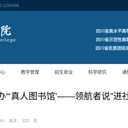
256345
四川省高水平高
四川省示范性高
四川省民族团结进
中心
教学管理
招生就业
科学研究
通
办“‘真人图书馆’——领航者说”进
:41
关注 ：
222
次