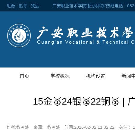
思源
追寻
致远 广安职业技术学院“接诉即办”热线电话：0826-2
首页
学校概况
机构设置
新闻
15金🥇24银🥈22铜
作者:教务处
来源： 教务处
时间:2026-02-02 11:32:22
关注 ：