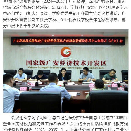
育强国建设规划纲要（2024—2035年）》精神，深化产教融合，推进
省级市域产教联合体建设，5月27日，学校赴广安经开区召开理论学习
中心组学习（扩大）会议，学校党委书记王冬霞主持会议并讲话，广
安经开区管委会副主任张学秋、企业代表及学校全体在家校领导、部
分中层正职干部参加会议。
会议组织学习了习近平总书记在庆祝中华全国总工会成立100周年
暨全国劳动模范和先进工作者表彰大会上的重要讲话精神和《教育强
省建设规划纲要（2025—2035）》。张学秋介绍了广安经开区产业发