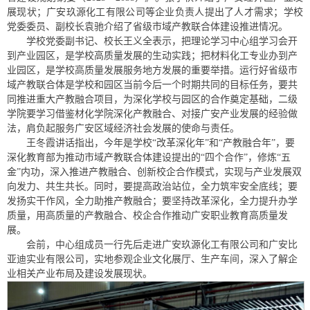
展现状；广安玖源化工有限公司等企业负责人提出了人才需求；学校
党委委员、副校长袁驰介绍了省级市域产教联合体建设推进情况。
学校党委副书记、校长王义全表示，把理论学习中心组学习会开
到产业园区，是学校高质量发展的生动实践；把材料化工专业办到产
业园区，是学校高质量发展服务地方发展的重要举措。运行好省级市
域产教联合体是学校和园区当前今后一个时期共同的目标任务，要共
同推进重大产教融合项目，为深化学校与园区的合作奠定基础，二级
学院要学习借鉴材化学院深化产教融合、对接广安产业发展的经验做
法，肩负起服务广安区域经济社会发展的使命与责任。
王冬霞讲话指出，今年是学校“改革深化年”和“产教融合年”，要
深化教育部为推动市域产教联合体建设提出的“四个合作”，修炼“五
金”内功，深入推进产教融合、创新校企合作模式，实现与产业发展双
向发力、共生共长。同时，要提高政治站位，全力筑牢安全底线；要
发扬实干作风，全力助推产教融合；要坚持改革深化，全力提升办学
质量，用高质量的产教融合、校企合作推动广安职业教育高质量发
展。
会前，中心组成员一行先后走进广安玖源化工有限公司和广安比
亚迪实业有限公司，实地参观企业文化展厅、生产车间，深入了解企
业相关产业布局及建设发展现状。