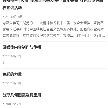
直播预告 | 收看“传承红色基因·争当青年先锋”红色典型进高
校宣讲活动
2023年03月30日
为深入学习贯彻党的二十大精神和省委十二届二次全会精神，坚持不
懈用习近平新时代中国特色社会主义思想凝心铸魂，加强高校党员对
党忠诚教育、党性教育和理想信念教育，按照四川省“一片区（行业）
一活动”党员教育主题活动总体安排，省委组织部牵头会同省委教育工
融媒体内容制作与传播
委联合开展“传承红色基因·争当青年先锋”红色典型进高校宣讲活动。
直播时间：3月30日（星期四）上午10点网络收看方式：微信搜索关注
2023年03月27日
“四川党建”微信公众号，点击...
1
色彩的力量
2022年11月08日
分形几何图案及其应用
2021年12月27日