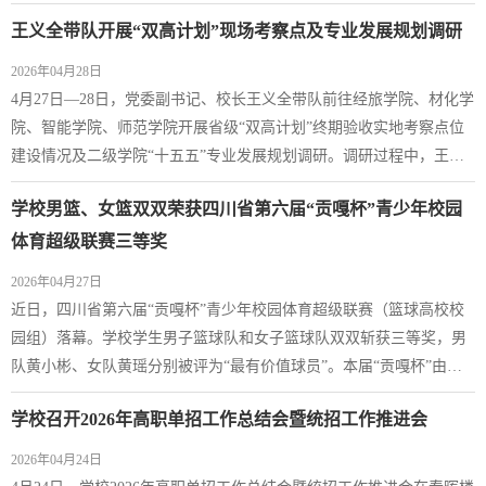
话，党委委员、副校长袁驰主持会议。会议组织观看了四川自贡九鼎
王义全带队开展“双高计划”现场考察点及专业发展规划调研
大楼“7·17”重大火灾动火作业消防安全警示片，组织学习了《四川省
教育系统重大事故隐患判定指南》《四川省体育行业安全生产重大事
2026年04月28日
故隐患判定标准》，部署了下一阶段重...
4月27日—28日，党委副书记、校长王义全带队前往经旅学院、材化学
院、智能学院、师范学院开展省级“双高计划”终期验收实地考察点位
建设情况及二级学院“十五五”专业发展规划调研。调研过程中，王义
全一行全面查看了各考察点位建设情况，并从优化考察路线、展示办
学校男篮、女篮双双荣获四川省第六届“贡嘎杯”青少年校园
学特色、突出汇报亮点等方面提出了针对性的改进意见。在座谈交流
环节，王义全一行认真听取了二级学院对“十四五”发展基本情况、
体育超级联赛三等奖
2025级人才培养方案执行情况、“十...
2026年04月27日
近日，四川省第六届“贡嘎杯”青少年校园体育超级联赛（篮球高校校
园组）落幕。学校学生男子篮球队和女子篮球队双双斩获三等奖，男
队黄小彬、女队黄瑶分别被评为“最有价值球员”。本届“贡嘎杯”由四
川省教育厅、四川省体育局、共青团四川省委联合主办，是全省规模
学校召开2026年高职单招工作总结会暨统招工作推进会
最大、覆盖面最广、水平最高的校园品牌赛事之一。我校男篮、女篮
队员在赛场上团结拼搏、奋勇争先，凭借扎实的技术功底和默契的团
2026年04月24日
队配合，在激烈角逐中脱颖而出，...