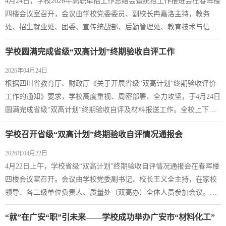
4月24日，学校2026年高职单招工作总结会暨统招工作推进会在春晖楼
四楼会议室召开，会议由学校党委委员、副校长冉嘉洛主持，教务
处、招生就业处、团委、宣传统战部、后勤管理处、教育技术与信息
中心等相关职能部门负责人及各二级学院院长参加会议。会上，招生
学校圆满完成省级“双高计划”终期验收自评工作
就业处系统梳理了2026年高职单招工作总体情况，深入分析当前形
势，并就统招阶段重点任务作出安排。教务处、宣传统战部、后勤管
2026年04月24日
理处、教育技术与信息中心及各二级学院围绕...
根据四川省教育厅、财政厅《关于开展省级“双高计划”终期验收评价
工作的通知》要求，学校高度重视、周密部署、全力攻坚，于4月24日
圆满完成省级“双高计划”终期验收自评及材料报送工作。全校上下以
“5+2”“白+黑”攻坚状态，严格对照“双高”建设方案、备案任务书内
学校召开省级“双高计划”终期验收自评情况通报会
容，结合建设成效，对绩效目标实现情况进行全方位、全过程自评，
高质量完成任务指标核验、绩效数据采集、佐证材料编制、标志成果
2026年04月22日
梳理、典型案例凝练与自评报告...
4月22日上午，学校省级“双高计划”终期验收自评情况通报会在春晖楼
四楼会议室召开。会议由学校党委副书记、校长王义全主持，在家校
领导、各二级单位负责人、质量处（双高办）全体人员参加会议。王
义全就扎实推进终期验收工作作出全面部署。一是做好平台上传收官
“就”在广安“职”引未来——学校成功举办广安市“材料化工”
工作。强化绩效数据关联封闭管理和佐证材料校核复审，全面查漏补