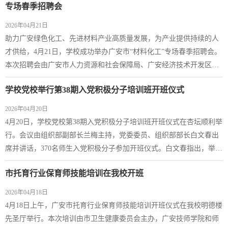
缺、提质增效。二是抓实现场考察准备工作。制定现场考察总体方案
专场春季招聘会
和现场点位模拟方案，优化现场考察路...
2026年04月21日
助力广安绿色化工、先进材料产业高质量发展，为产业提供持续的人
才供给，4月21日，学校成功举办广安市“材料化工”专场春季招聘会。
本次招聘会由广安市人力资源和社会保障局、广安经济技术开发区产
教联合体、广安职业技术学院联合主办，广安市人力资源服务中心、
学校党校举行第38期入党积极分子培训班开班仪式
新材料与化学工程学院、招生就业处共同承办，为毕业生提供精准、
便捷的就业对接服务。招聘会吸引广安利尔化学、四川能投永立化
2026年04月20日
工、四川博晟新材料、舜宇集团、华天科...
4月20日，学校党校第38期入党积极分子培训班开班仪式在杏坛顺利举
行。会议由组织部副部长兰梅主持，党委委员、组织部部长白文春出
席并讲话，370名师生入党积极分子参加开班仪式。白文春指出，举办
入党积极分子培训班，是我们党发展党员工作的一个重要环节，也是
市托育行业保育师技能培训在我校开班
党组织对大家政治上进步的关心和培养。他以“铭记历史、端正动机、
砥砺前行”三个关键词为主线，从南湖红船、红军长征、疫情防控等生
2026年04月18日
动事例切入，阐释了入党初心，并...
4月18日上午，广安市托育行业保育师技能培训开班仪式在我校明德楼
先圣厅举行。本次培训由市卫生健康委员会主办，广安技师学院和师