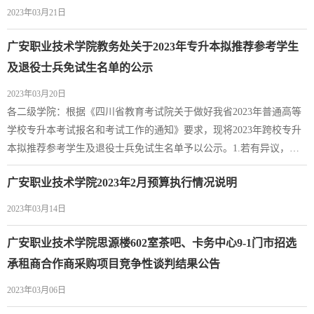
2023年03月21日
广安职业技术学院教务处关于2023年专升本拟推荐参考学生
及退役士兵免试生名单的公示
2023年03月20日
各二级学院：根据《四川省教育考试院关于做好我省2023年普通高等
学校专升本考试报名和考试工作的通知》要求，现将2023年跨校专升
本拟推荐参考学生及退役士兵免试生名单予以公示。1.若有异议，请
在公示期内通过班导师或本人到教务处（春晖楼209）反映核实；2.本
广安职业技术学院2023年2月预算执行情况说明
次公示时间：2023年3月20日--2023年3月24日。附件：2023年专升本
拟推荐参考学生及退役士兵免试生名单广安职业技术学院 2023年
2023年03月14日
3月20日
广安职业技术学院思源楼602室茶吧、卡务中心9-1门市招选
承租商合作商采购项目竞争性谈判结果公告
2023年03月06日