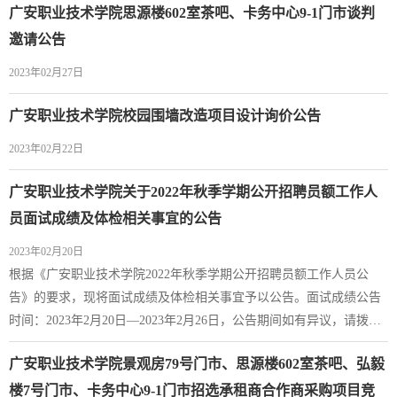
广安职业技术学院思源楼602室茶吧、卡务中心9-1门市谈判
邀请公告
2023年02月27日
广安职业技术学院校园围墙改造项目设计询价公告
2023年02月22日
广安职业技术学院关于2022年秋季学期公开招聘员额工作人
员面试成绩及体检相关事宜的公告
2023年02月20日
根据《广安职业技术学院2022年秋季学期公开招聘员额工作人员公
告》的要求，现将面试成绩及体检相关事宜予以公告。面试成绩公告
时间：2023年2月20日—2023年2月26日，公告期间如有异议，请拨打
人事处电话：0826-2256100，如发现招考过程中有违规违纪行为，请
广安职业技术学院景观房79号门市、思源楼602室茶吧、弘毅
向学校纪委办公室检举举报，电话0826-2256388，18090516013。进入
体检环节人员请注意以下事项：1、体检时间为2023年2月27日（周
楼7号门市、卡务中心9-1门市招选承租商合作商采购项目竞