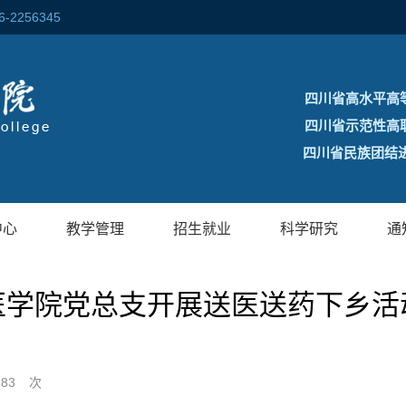
256345
四川省高水平高
四川省示范性高
四川省民族团结进
中心
教学管理
招生就业
科学研究
通
医学院党总支开展送医送药下乡活
283
次