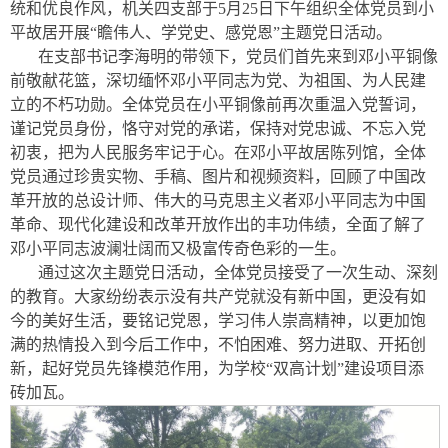
统和优良作风，机关四支部于5月25日下午组织全体党员到小
平故居开展“瞻伟人、学党史、感党恩”主题党日活动。
在支部书记李海明的带领下，党员们首先来到邓小平铜像
前敬献花篮，深切缅怀邓小平同志为党、为祖国、为人民建
立的不朽功勋。全体党员在小平铜像前再次重温入党誓词，
谨记党员身份，恪守对党的承诺，保持对党忠诚、不忘入党
初衷，把为人民服务牢记于心。在邓小平故居陈列馆，全体
党员通过珍贵实物、手稿、图片和视频资料，回顾了中国改
革开放的总设计师、伟大的马克思主义者邓小平同志为中国
革命、现代化建设和改革开放作出的丰功伟绩，全面了解了
邓小平同志波澜壮阔而又极富传奇色彩的一生。
通过这次主题党日活动，全体党员接受了一次生动、深刻
的教育。大家纷纷表示没有共产党就没有新中国，更没有如
今的美好生活，要铭记党恩，学习伟人崇高精神，以更加饱
满的热情投入到今后工作中，不怕困难、努力进取、开拓创
新，起好党员先锋模范作用，为学校“双高计划”建设项目添
砖加瓦。