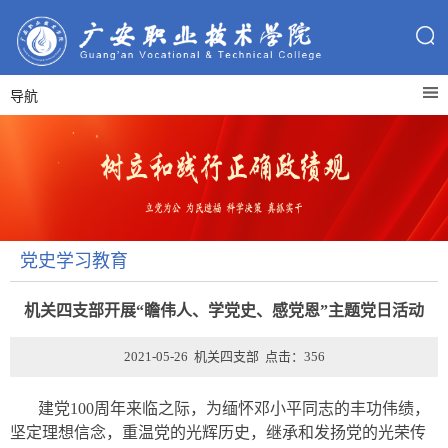
导航
党史学习教育
机关四支部开展“瞻伟人、学党史、感党恩”主题党日活动
2021-05-26 机关四支部 点击：
356
建党100周年来临之际，为缅怀邓小平同志的丰功伟绩，
坚定理想信念，重温党的光辉历史，继承和发扬党的光荣传