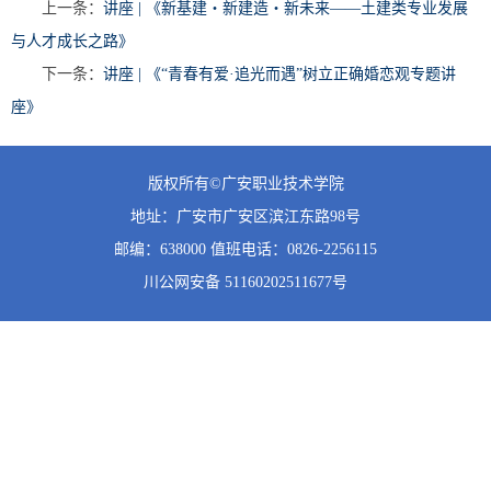
上一条：
讲座 | 《新基建・新建造・新未来——土建类专业发展
与人才成长之路》
下一条：
讲座 | 《“青春有爱·追光而遇”树立正确婚恋观专题讲
座》
版权所有©广安职业技术学院
地址：广安市广安区滨江东路98号
邮编：638000 值班
电话：0826-2256115
川公网安备 51160202511677号