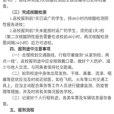
诺书》，返校并完成3次核酸检测后交各班辅导员处存档备
查。
（三）
完成核酸检测
1.返校报到前7天已返广的学生，持48小时内核酸检测阴
性报告进校；
2.返校报到前7天未能按时返广的学生，须完成3天2检
（第二次核酸阴性报告需要在进校前48小时，两次核酸检测
需间隔24小时）后方可进校。
四、报到途中注意事项
（一）合理规划交通路线，行程尽量做到“从家到校，两
点一线”，返校报到途中应全程佩戴口罩，做好个人防护，减
少与他人交流，与同乘者保持社交距离。
（二）如到校途中身体出现发热、干咳、鼻塞、流涕、咽
痛等症状应当及时就近就医，如在飞机、火车等公共交通工
具上，应当主动配合乘务等工作人员进行健康监测、防疫管
理等措施，并及时将有关情况报告学校。
（三）记录好个人行程轨迹，各类车票及车辆信息留存备
查。
五、报到流程