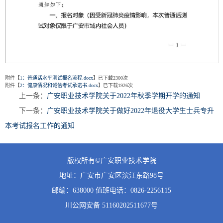
第 1 页
附件【
1：普通话水平测试报名流程.docx
】已下载
2300
次
附件【
2：健康情况和诚信考试承诺书.docx
】已下载
1926
次
上一条：
广安职业技术学院关于2022年秋季学期开学的通知
下一条：
广安职业技术学院关于做好2022年退役大学生士兵专升
本考试报名工作的通知
版权所有©广安职业技术学院
地址：广安市广安区滨江东路98号
邮编：638000 值班
电话：0826-2256115
川公网安备 51160202511677号