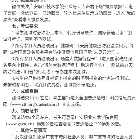
六、缴费发票打印
微信关注广安职业技术学院公众号→点击右下角“缴费票据”，电
子票据→微信登录→自助取票，输入信息后显示成功取票→进入“我的
票夹”查看本人缴费发票。
七、考试要求
1.考生测试时必须带上本人二代身份证原件、国家普通话水平测
试准考证，否则不予测试。
2.所有参测人员必须出示“健康码”（天府健康通防疫健康码为“绿
码”或者国家政务服务平台防疫健康信息码显示“未见异常”）。
3.所有参测人员必须出示“通信大数据行程卡”（进入国家政务服
务平台小程序，点击“通信大数据行程卡”后进行查询），测试前14天
内若有出四川省的行程者不予参加本次测试。
4.考生应严格按照准考证上指定的时间到指定的地点进行测试。
未按时参测者，取消测试资格，测试费不予退还。
八、成绩查询
测试结束1个月左右，考生自行进入全国普通话培训测试信息资源
网（www.cltt.org/studentscore）查询成绩。
九、领取证书
测试结束2个月左右，考生可登录广安职业技术学院官网
（www.gavtc.cn）通知公告栏查看领取普通话证书的通知公告。
十、其他注意事项
1.此次测试对象是广安市域内社会人员，非广安市域的社会人员