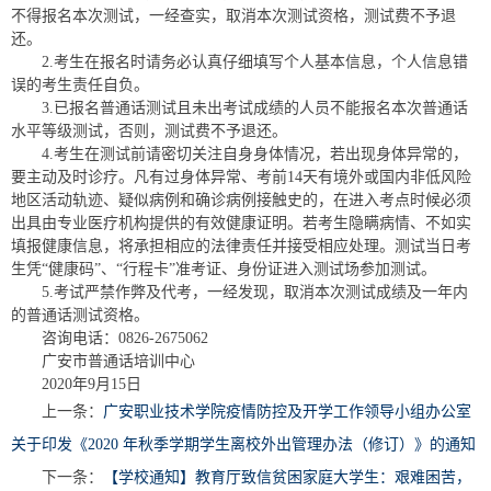
不得报名本次测试，一经查实，取消本次测试资格，测试费不予退
还。
2.考生在报名时请务必认真仔细填写个人基本信息，个人信息错
误的考生责任自负。
3.已报名普通话测试且未出考试成绩的人员不能报名本次普通话
水平等级测试，否则，测试费不予退还。
4.考生在测试前请密切关注自身身体情况，若出现身体异常的，
要主动及时诊疗。凡有过身体异常、考前14天有境外或国内非低风险
地区活动轨迹、疑似病例和确诊病例接触史的，在进入考点时候必须
出具由专业医疗机构提供的有效健康证明。若考生隐瞒病情、不如实
填报健康信息，将承担相应的法律责任并接受相应处理。测试当日考
生凭“健康码”、“行程卡”准考证、身份证进入测试场参加测试。
5.考试严禁作弊及代考，一经发现，取消本次测试成绩及一年内
的普通话测试资格。
咨询电话：0826-2675062
广安市普通话培训中心
2020年9月15日
上一条：
广安职业技术学院疫情防控及开学工作领导小组办公室
关于印发《2020 年秋季学期学生离校外出管理办法（修订）》的通知
下一条：
【学校通知】教育厅致信贫困家庭大学生：艰难困苦，