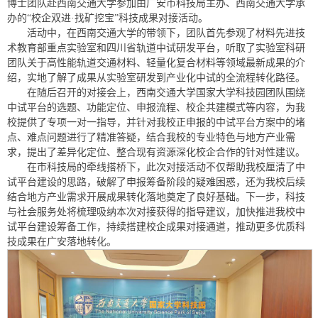
博士团队赴西南交通大学参加由广安市科技局主办、西南交通大学承
办的“校企双进·找矿挖宝”科技成果对接活动。
活动中，在西南交通大学的带领下，团队首先参观了材料先进技
术教育部重点实验室和四川省轨道中试研发平台，听取了实验室科研
团队关于高性能轨道交通材料、轻量化复合材料等领域最新成果的介
绍，实地了解了成果从实验室研发到产业化中试的全流程转化路径。
在随后召开的对接会上，西南交通大学国家大学科技园团队围绕
中试平台的选题、功能定位、申报流程、校企共建模式等内容，为我
校提供了专项一对一指导，并针对我校正申报的中试平台方案中的堵
点、难点问题进行了精准答疑，结合我校的专业特色与地方产业需
求，提出了差异化定位、整合现有资源深化校企合作的针对性建议。
在市科技局的牵线搭桥下，此次对接活动不仅帮助我校厘清了中
试平台建设的思路，破解了申报筹备阶段的疑难困惑，还为我校后续
结合地方产业需求开展成果转化落地奠定了良好基础。下一步，科技
与社会服务处将梳理吸纳本次对接获得的指导建议，加快推进我校中
试平台建设筹备工作，持续搭建校企成果对接通道，推动更多优质科
技成果在广安落地转化。