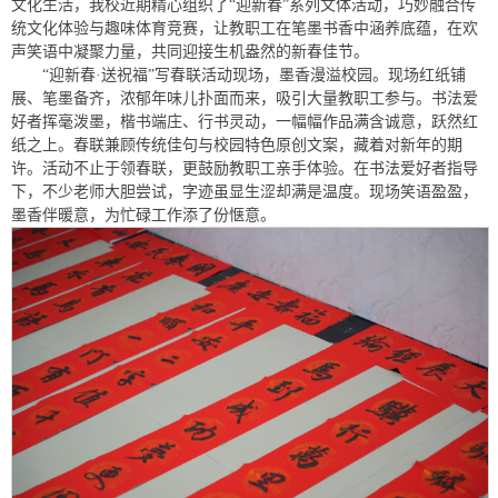
文化生活，我校近期精心组织了“迎新春”系列文体活动，巧妙融合传
统文化体验与趣味体育竞赛，让教职工在笔墨书香中涵养底蕴，在欢
声笑语中凝聚力量，共同迎接生机盎然的新春佳节。
“迎新春·送祝福”写春联活动现场，墨香漫溢校园。现场红纸铺
展、笔墨备齐，浓郁年味儿扑面而来，吸引大量教职工参与。书法爱
好者挥毫泼墨，楷书端庄、行书灵动，一幅幅作品满含诚意，跃然红
纸之上。春联兼顾传统佳句与校园特色原创文案，藏着对新年的期
许。活动不止于领春联，更鼓励教职工亲手体验。在书法爱好者指导
下，不少老师大胆尝试，字迹虽显生涩却满是温度。现场笑语盈盈，
墨香伴暖意，为忙碌工作添了份惬意。