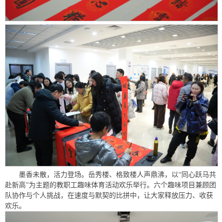
墨香未散，活力登场。岳秀楼、格致楼人声鼎沸，以“同心跃马共
赴新高”为主题的教职工趣味体育活动欢乐举行。六个趣味项目兼顾团
队协作与个人挑战，在速度与默契的比拼中，让大家释放压力、收获
欢乐。