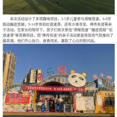
本次活动设计了多项趣味项目，3-5岁儿童参与滑梯竞速，6-8岁
挑战蹦途竞越，9-14岁体验虹道速滑，还有沙滩寻宝、棒传有道等亲
子活动。在家长的陪伴下，孩子们依次参加“滑梯竞速”“蹦途竞越”“虹
道速滑”等竞赛项目，而“棒传有道”的亲子活动更是将现场气氛推向了
最高潮。他们齐心协力、奋勇闯关，赢取了心仪的慰问品。