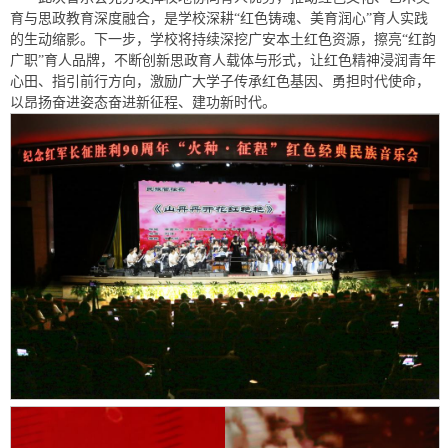
育与思政教育深度融合，是学校深耕“红色铸魂、美育润心”育人实践
的生动缩影。下一步，学校将持续深挖广安本土红色资源，擦亮“红韵
广职”育人品牌，不断创新思政育人载体与形式，让红色精神浸润青年
心田、指引前行方向，激励广大学子传承红色基因、勇担时代使命，
以昂扬奋进姿态奋进新征程、建功新时代。