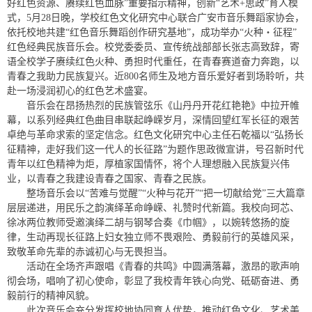
好红色资源、赓续红色血脉”重要指示精神，创新“艺术+思政”育人模
式，5月28日晚，学校红色文化研究中心联合广安市音乐舞蹈家协会，
依托校地共建“红色音乐舞蹈创作研究基地”，成功举办“火种・征程”
红色经典民族音乐会。校党委委员、宣传统战部部长张志高致辞，寄
语全校学子赓续红色火种、勇担时代重任，在青春赛道奋力奔跑，以
青春之我助力民族复兴。近800名师生及地方音乐爱好者到场聆听，共
赴一场浸润初心的红色艺术盛宴。
音乐会在昂扬热烈的民族管弦乐《山丹丹开花红艳艳》中拉开帷
幕，以系列经典红色曲目串联起峥嵘岁月，深情回望红军长征的艰苦
卓绝与革命求索的坚定信念。红色文化研究中心主任石乾福以“弘扬长
征精神，走好我们这一代人的长征路”为题作思政微宣讲，号召新时代
青年以红色精神为炬，厚植家国情怀，将个人理想融入民族复兴伟
业，以青春之我建设青春之国家、青春之民族。
整场音乐会以“苦难与觉醒”“火种与花开”“把一切献给党”三大篇章
层层递进，用民乐之韵演绎革命峥嵘、礼赞时代新篇。我校向珂芯、
徐冰两位教师受邀演绎二胡与钢琴合奏《巾帼》，以婉转悠扬的旋
律，生动再现长征路上妇女独立师不畏艰险、勇毅前行的英雄风采，
致敬革命先辈的赤诚初心与无畏担当。
活动在全场齐声跟唱《青春的共鸣》中圆满落幕，激昂的歌声响
彻会场，唱响了初心使命，彰显了我校青年铁心向党、砥砺奋进、勇
毅前行的精神风貌。
此次音乐会充分发挥校地协同育人优势，推动红色文化、艺术美