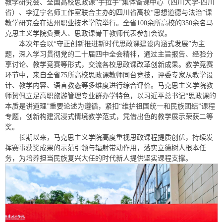
教学研究会、全国高校思政课“手拉手”集体备课中心（四川大学-四川
省）、李辽宁名师工作室联合主办的四川省高校“思想道德与法治”课
教学研究会在达州职业技术学院举行。全省100余所高校的350余名马
克思主义学院负责人、思政课骨干教师代表参加会议。
本次年会以“守正创新推进新时代思政课建设内涵式发展”为主
题，深入学习贯彻党的二十届四中全会精神，通过主旨报告、经验分
享讨论、教学竞赛等形式，交流各校思政课改革创新成果。教学竞赛
环节中，来自全省75所高校思政课教师同台竞技，评委专家从教学设
计、教学内容、语言教态等多维度进行综合评价。马克思主义学院教
师贺佩立足高职旅游管理专业群办学特色，以习近平总书记“思政课的
本质是讲道理”重要论述为遵循，紧扣“维护祖国统一和民族团结”课程
专题，创新构建沉浸式情境教学范式，凭借出色的教学展示荣获二等
奖。
长期以来，马克思主义学院高度重视思政课程提质创优，持续发
挥赛事获奖成果的示范引领与辐射带动作用，落实立德树人根本任
务，为培养担当民族复兴大任的时代新人提供坚实课程支撑。