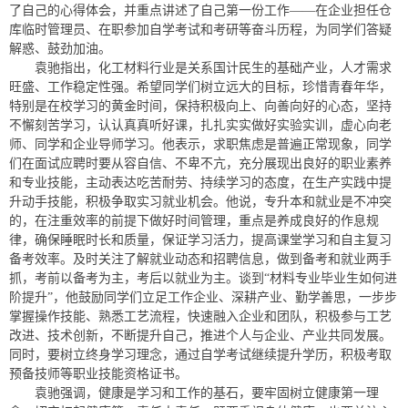
了自己的心得体会，并重点讲述了自己第一份工作——在企业担任仓
库临时管理员、在职参加自学考试和考研等奋斗历程，为同学们答疑
解惑、鼓劲加油。
袁驰指出，化工材料行业是关系国计民生的基础产业，人才需求
旺盛、工作稳定性强。希望同学们树立远大的目标，珍惜青春年华，
特别是在校学习的黄金时间，保持积极向上、向善向好的心态，坚持
不懈刻苦学习，认认真真听好课，扎扎实实做好实验实训，虚心向老
师、同学和企业导师学习。他表示，求职焦虑是普遍正常现象，同学
们在面试应聘时要从容自信、不卑不亢，充分展现出良好的职业素养
和专业技能，主动表达吃苦耐劳、持续学习的态度，在生产实践中提
升动手技能，积极争取实习就业机会。他说，专升本和就业是不冲突
的，在注重效率的前提下做好时间管理，重点是养成良好的作息规
律，确保睡眠时长和质量，保证学习活力，提高课堂学习和自主复习
备考效率。及时关注了解就业动态和招聘信息，做到备考和就业两手
抓，考前以备考为主，考后以就业为主。谈到“材料专业毕业生如何进
阶提升”，他鼓励同学们立足工作企业、深耕产业、勤学善思，一步步
掌握操作技能、熟悉工艺流程，快速融入企业和团队，积极参与工艺
改进、技术创新，不断提升自己，推进个人与企业、产业共同发展。
同时，要树立终身学习理念，通过自学考试继续提升学历，积极考取
预备技师等职业技能资格证书。
袁驰强调，健康是学习和工作的基石，要牢固树立健康第一理