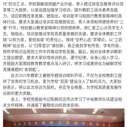
代”的交汇点，学校需敏锐把握产业升级、育人模式转变及教育评价改
革等三大趋势，以紧迫感加强学习培训，提升教职工综合素养及能
力，适应职教改革发展。她指出，培训是学习和践行教育家精神的具
体行动，要求大家通过培训实现理想信念、育人本领和师德修养的“三
重”升华，特别要以教育家精神引领师德修养，用仁爱之心点亮学生人
生。她指出，培训是推动学校高质量发展的关键，要求全体教职工怀
揣“以校为家，爱校如家”的责任心，保持“空杯心态”学理论，以“工匠
精神”钻业务，以“归零意识”谋创新，真正做到学有所思、学有所获，
将所学知识运用到工作中并推动学校发展。最后，她对全体参训教职
工提出期望，要求大家珍惜培训机会，遵守纪律，全身心投入学习，
并鼓励大家围绕教育教学难点深入研讨，将学习成果转化为破解学校
发展难题的“金钥匙”。
此次2025年教职工暑期专题培训顺利开班，不仅为全校教职工提
供了宝贵的学习机会，更为学校“双高”建设注入了新的活力。大家纷
纷表示，将以此次培训为契机，夯实专业根基，为学校高质量发展作
出新的更大贡献。
会上，学校党委副书记陈鹏同志传达学习了中省教师队伍建设相
关文件精神，并通报了暑期培训的具体安排。