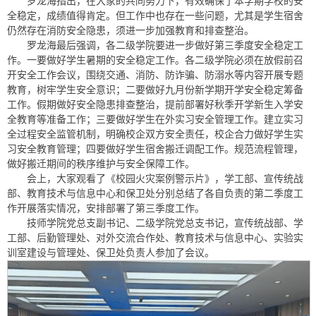
罗龙海指出，在大家的共同努力下，有效确保了本学期学校的安
全稳定，成绩值得肯定。但工作中也存在一些问题，尤其是学生宿舍
仍然存在消防安全隐患，须进一步加强教育和排查整治。
罗龙海最后强调，各二级学院要进一步做好第三季度安全稳定工
作。一要做好学生暑期的安全稳定工作。各二级学院必须在放假前召
开安全工作会议，围绕交通、消防、防诈骗、防溺水等内容开展专题
教育，树牢学生安全意识；二要做好九月份新学期开学安全稳定筹备
工作。假期做好安全隐患排查整治，提前部署好秋季开学新生入学安
全教育等准备工作；三要做好学生在外实习安全管理工作。建立实习
全过程安全监管机制，明确校企双方安全责任，校企合力做好学生实
习安全教育管理；四要做好学生宿舍搬迁调配工作。规范流程管理，
做好搬迁期间的秩序维护与安全保障工作。
会上，大家观看了《校园火灾案例警示片》，学工部、宣传统战
部、教育技术与信息中心和保卫处分别总结了各自负责的第二季度工
作开展落实情况，安排部署了第三季度工作。
技师学院党总支副书记、二级学院党总支书记，宣传统战部、学
工部、后勤管理处、对外交流合作处、教育技术与信息中心、实验实
训室建设与管理处、保卫处负责人参加了会议。