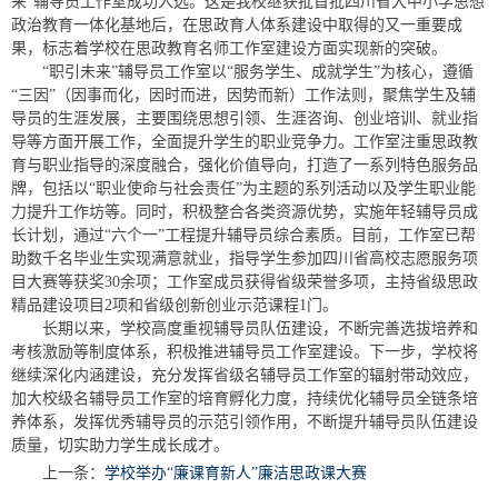
来”辅导员工作室成功入选。这是我校继获批首批四川省大中小学思想
政治教育一体化基地后，在思政育人体系建设中取得的又一重要成
果，标志着学校在思政教育名师工作室建设方面实现新的突破。
“职引未来”辅导员工作室以“服务学生、成就学生”为核心，遵循
“三因”（因事而化，因时而进，因势而新）工作法则，聚焦学生及辅
导员的生涯发展，主要围绕思想引领、生涯咨询、创业培训、就业指
导等方面开展工作，全面提升学生的职业竞争力。工作室注重思政教
育与职业指导的深度融合，强化价值导向，打造了一系列特色服务品
牌，包括以“职业使命与社会责任”为主题的系列活动以及学生职业能
力提升工作坊等。同时，积极整合各类资源优势，实施年轻辅导员成
长计划，通过“六个一”工程提升辅导员综合素质。目前，工作室已帮
助数千名毕业生实现满意就业，指导学生参加四川省高校志愿服务项
目大赛等获奖30余项；工作室成员获得省级荣誉多项，主持省级思政
精品建设项目2项和省级创新创业示范课程1门。
长期以来，学校高度重视辅导员队伍建设，不断完善选拔培养和
考核激励等制度体系，积极推进辅导员工作室建设。下一步，学校将
继续深化内涵建设，充分发挥省级名辅导员工作室的辐射带动效应，
加大校级名辅导员工作室的培育孵化力度，持续优化辅导员全链条培
养体系，发挥优秀辅导员的示范引领作用，不断提升辅导员队伍建设
质量，切实助力学生成长成才。
上一条：
学校举办“廉课育新人”廉洁思政课大赛