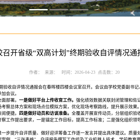
校召开省级“双高计划”终期验收自评情况通
作者： 来源： 时间：2026-04-23 点击数：
20
”终期验收自评情况通报会在春晖楼四楼会议室召开。会议由学校党委副书
参加会议。
全面部署。
一是做好平台上传收官工作。
强化绩效数据关联封闭管理和佐
场考察总体方案和现场点位模拟方案，优化现场考察路线，提升展示效果
查阅便捷。
四是做好动员和访谈准备。
全覆盖开展宣传动员，分层组织验
考察工作提出要求，一是锚定工作目标，提高工作标准；二是强化组织领
进一步提升自评质量、做好迎评筹备工作逐一发言并提出具体建议。质量处
型案例、“三张表格”、自评报告撰写工作组及工业机器人技术、学前教育