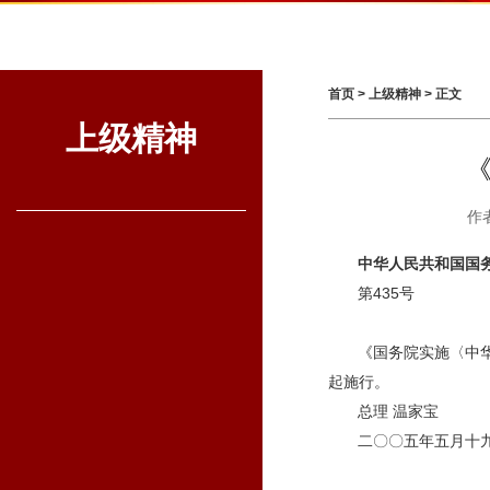
首页
>
上级精神
> 正文
上级精神
作
中华人民共和国国
第435号
《国务院实施〈中华
起施行。
总理 
二〇〇五年